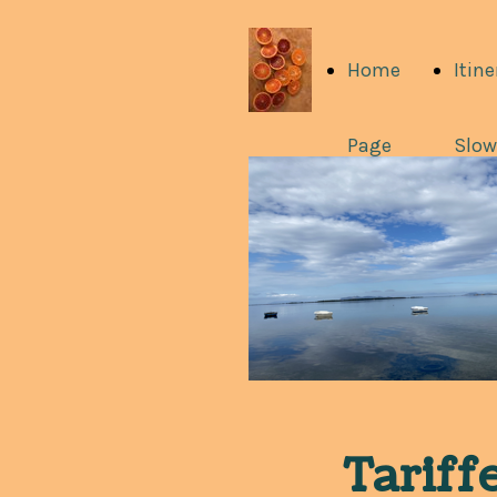
Home
Itine
Page
Slow
Tariff