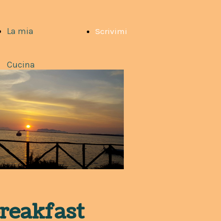
La mia
Scrivimi
Cucina
breakfast