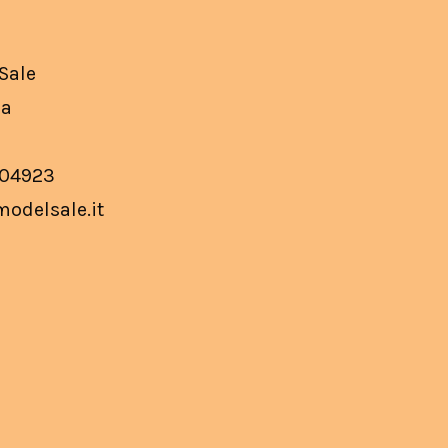
Sale
la
404923
modelsale.it